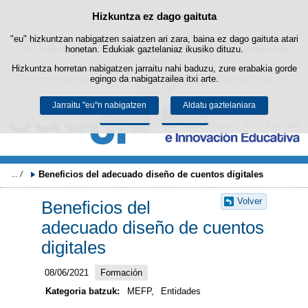
Bilatza
Hizkuntza ez dago gaituta
Cookie politika
Edukira salto egin
"eu" hizkuntzan nabigatzen saiatzen ari zara, baina ez dago gaituta atari
Webgune honek berezko cookie-ak erabiltzen ditu nabigazioa errazteko
eta hirugarrenen cookie-ak erabilera- eta gogobetetasun-estatistikak
honetan. Edukiak gaztelaniaz ikusiko dituzu.
lortzeko.
Hizkuntza horretan nabigatzen jarraitu nahi baduzu, zure erabakia gorde
Informazio gehiago lor dezakezu gure "Cookie-ak" atalean,
egingo da nabigatzailea itxi arte.
legezko
oharrean
.
Jarraitu "eu"n nabigatzen
Aldatu gaztelaniara
Onartu
Ukatu
Beneficios del adecuado diseño de cuentos digitales
Volver
Beneficios del
adecuado diseño de cuentos
digitales
08/06/2021
Formación
Kategoria batzuk:
MEFP,
Entidades