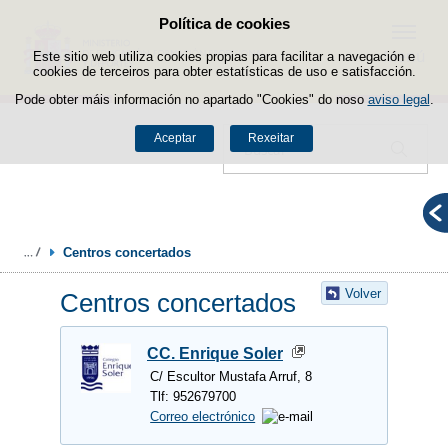
Política de cookies
Saltar ao contido
Menú
Este sitio web utiliza cookies propias para facilitar a navegación e
cookies de terceiros para obter estatísticas de uso e satisfacción.
Pode obter máis información no apartado "Cookies" do noso
aviso legal
.
Aceptar
Rexeitar
Buscador
Centros concertados
Volver
Centros concertados
CC. Enrique Soler
C/ Escultor Mustafa Arruf, 8
Tlf: 952679700
Correo electrónico