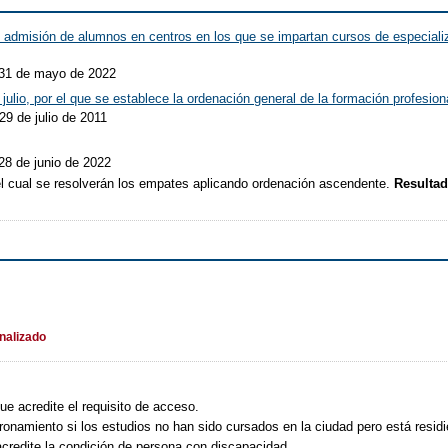
 admisión de alumnos en centros en los que se impartan cursos de especializ
 31 de mayo de 2022
julio, por el que se establece la ordenación general de la formación profesio
29 de julio de 2011
28 de junio de 2022
del cual se resolverán los empates aplicando ordenación ascendente.
Resultad
inalizado
ue acredite el requisito de acceso.
onamiento si los estudios no han sido cursados en la ciudad pero está residi
redite la condición de persona con discapacidad.