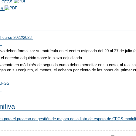
ra CFGS.
GS.
el curso 2022/2023
GS
tivo deben formalizar su matrícula en el centro asignado del 20 al 27 de julio 
el derecho adquirido sobre la plaza adjudicada.
acante en módulo/s de segundo curso deben acreditar en su caso, al realizar
n en su conjunto, al menos, el ochenta por ciento de las horas del primer c
a CFGS
S
nitiva
es para el proceso de gestión de mejora de la lista de espera de CFGS modali