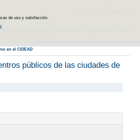
Buscador
Castellano
icas de uso y satisfacción.
l
.
rvicios a la ciudadanía
Contenidos
Deportes
Prensa
como en el CIDEAD
ntros públicos de las ciudades de