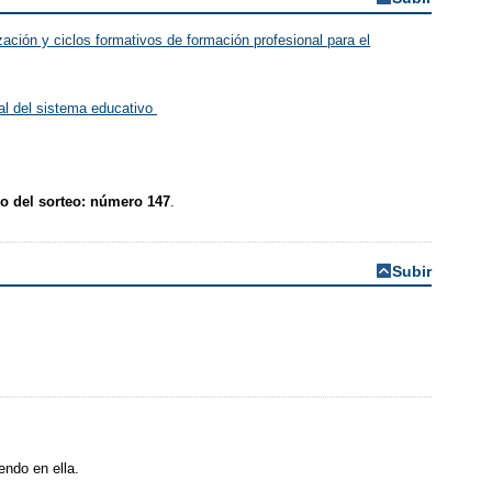
ación y ciclos formativos de formación profesional para el
nal del sistema educativo
o del sorteo: número 147
.
Subir
endo en ella.