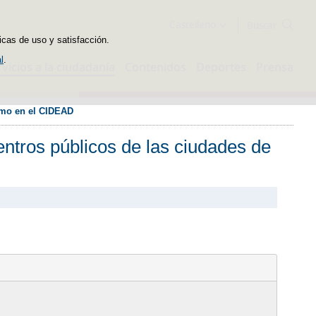
Buscador
Castellano
icas de uso y satisfacción.
l
.
rvicios a la ciudadanía
Contenidos
Deportes
Prensa
como en el CIDEAD
ntros públicos de las ciudades de