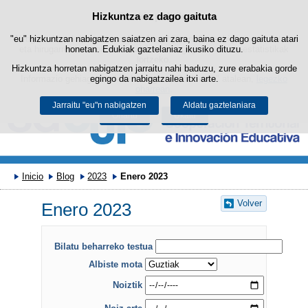
Bilatza
Hizkuntza ez dago gaituta
Cookie politika
Edukira salto egin
"eu" hizkuntzan nabigatzen saiatzen ari zara, baina ez dago gaituta atari
Webgune honek berezko cookie-ak erabiltzen ditu nabigazioa errazteko
eta hirugarrenen cookie-ak erabilera- eta gogobetetasun-estatistikak
honetan. Edukiak gaztelaniaz ikusiko dituzu.
lortzeko.
Hizkuntza horretan nabigatzen jarraitu nahi baduzu, zure erabakia gorde
Informazio gehiago lor dezakezu gure "Cookie-ak" atalean,
egingo da nabigatzailea itxi arte.
legezko
oharrean
.
Jarraitu "eu"n nabigatzen
Aldatu gaztelaniara
Onartu
Ukatu
Inicio
Blog
2023
Enero 2023
Volver
Enero 2023
Bilatu beharreko testua
Albiste mota
Noiztik