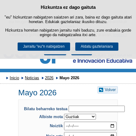
Bilatza
Hizkuntza ez dago gaituta
Cookie politika
Edukira salto egin
"eu" hizkuntzan nabigatzen saiatzen ari zara, baina ez dago gaituta atari
Webgune honek berezko cookie-ak erabiltzen ditu nabigazioa errazteko
eta hirugarrenen cookie-ak erabilera- eta gogobetetasun-estatistikak
honetan. Edukiak gaztelaniaz ikusiko dituzu.
lortzeko.
Hizkuntza horretan nabigatzen jarraitu nahi baduzu, zure erabakia gorde
Informazio gehiago lor dezakezu gure "Cookie-ak" atalean,
egingo da nabigatzailea itxi arte.
legezko
oharrean
.
Jarraitu "eu"n nabigatzen
Aldatu gaztelaniara
Onartu
Ukatu
Inicio
Noticias
2026
Mayo 2026
Volver
Mayo 2026
Bilatu beharreko testua
Albiste mota
Noiztik