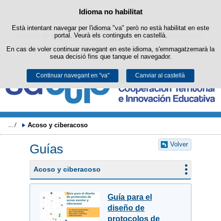
Buscad
Política de cookies
Idioma no habilitat
Passar al contingut
Està intentant navegar per l'idioma "va" però no està habilitat en este
Este lloc web utilitza cookies pròpies per a facilitar la navegació i
cookies de tercers per a obtindre estadístiques d'ús i satisfacció.
portal. Veurà els continguts en castellà.
En cas de voler continuar navegant en este idioma, s'emmagatzemarà la
Podeu obtindre més informació en l'apartat "Cookies" del nostre
avís
seua decisió fins que tanque el navegador.
legal
.
Continuar navegant en "va"
Acceptar
Rebutjar
Canviar al castellà
Acoso y ciberacoso
Volver
Guías
Acoso y ciberacoso
Guía para el
diseño de
protocolos de