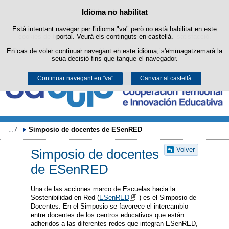
Buscad
Política de cookies
Idioma no habilitat
Passar al contingut
Està intentant navegar per l'idioma "va" però no està habilitat en este
Este lloc web utilitza cookies pròpies per a facilitar la navegació i
cookies de tercers per a obtindre estadístiques d'ús i satisfacció.
portal. Veurà els continguts en castellà.
En cas de voler continuar navegant en este idioma, s'emmagatzemarà la
Podeu obtindre més informació en l'apartat "Cookies" del nostre
avís
seua decisió fins que tanque el navegador.
legal
.
Continuar navegant en "va"
Acceptar
Rebutjar
Canviar al castellà
Simposio de docentes de ESenRED
Volver
Simposio de docentes
de ESenRED
Una de las acciones marco de Escuelas hacia la
Sostenibilidad en Red (
ESenRED
) es el Simposio de
Docentes. En el Simposio se favorece el intercambio
entre docentes de los centros educativos que están
adheridos a las diferentes redes que integran ESenRED,