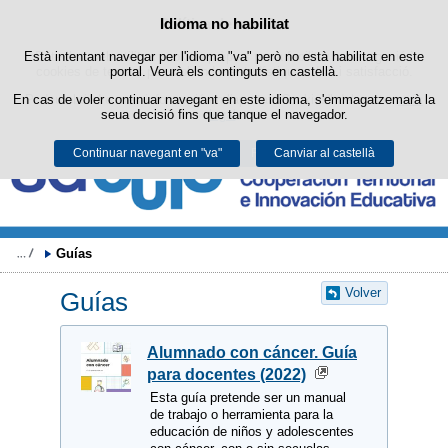
Buscad
Política de cookies
Idioma no habilitat
Passar al contingut
Està intentant navegar per l'idioma "va" però no està habilitat en este
Este lloc web utilitza cookies pròpies per a facilitar la navegació i
cookies de tercers per a obtindre estadístiques d'ús i satisfacció.
portal. Veurà els continguts en castellà.
En cas de voler continuar navegant en este idioma, s'emmagatzemarà la
Podeu obtindre més informació en l'apartat "Cookies" del nostre
avís
seua decisió fins que tanque el navegador.
legal
.
Continuar navegant en "va"
Acceptar
Rebutjar
Canviar al castellà
Guías
Volver
Guías
Alumnado con cáncer. Guía
para docentes (2022)
Esta guía pretende ser un manual
de trabajo o herramienta para la
educación de niños y adolescentes