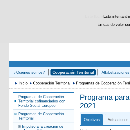
Este lloc web utilitza cooki
Està intentant n
En cas de voler co
¿Quiénes somos?
Cooperación Territorial
Alfabetizaciones
Congreso «Avanzando en el Refuerzo de la Competencias Lectora 
Inicio
Cooperación Territorial
Programas de Cooperación Territ
Programa para 
Programas de Cooperación
Territorial cofinanciados con
2021
Fondo Social Europeo
Programas de Cooperación
Territorial
Objetivos
Actuaciones
Impulso a la creación de