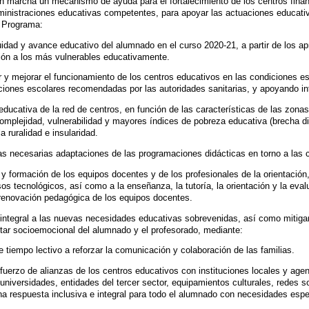
 en marcha un mecanismo de ayuda para el fortalecimiento de los centros fin
dministraciones educativas competentes, para apoyar las actuaciones educati
l Programa:
nuidad y avance educativo del alumnado en el curso 2020-21, a partir de los ap
ión a los más vulnerables educativamente.
r y mejorar el funcionamiento de los centros educativos en las condiciones es
ciones escolares recomendadas por las autoridades sanitarias, y apoyando in
educativa de la red de centros, en función de las características de las zonas
mplejidad, vulnerabilidad y mayores índices de pobreza educativa (brecha di
 ruralidad e insularidad.
r las necesarias adaptaciones de las programaciones didácticas en torno a la
n y formación de los equipos docentes y de los profesionales de la orientació
sos tecnológicos, así como a la enseñanza, la tutoría, la orientación y la eva
 renovación pedagógica de los equipos docentes.
integral a las nuevas necesidades educativas sobrevenidas, así como mitiga
star socioemocional del alumnado y el profesorado, mediante:
 tiempo lectivo a reforzar la comunicación y colaboración de las familias.
fuerzo de alianzas de los centros educativos con instituciones locales y agent
niversidades, entidades del tercer sector, equipamientos culturales, redes so
na respuesta inclusiva e integral para todo el alumnado con necesidades esp