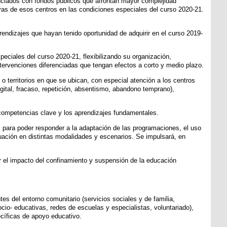
anciados con fondos públicos que afrontan mayor complejidad
vas de esos centros en las condiciones especiales del curso 2020-21.
rendizajes que hayan tenido oportunidad de adquirir en el curso 2019-
peciales del curso 2020-21, flexibilizando su organización,
tervenciones diferenciadas que tengan efectos a corto y medio plazo.
 o territorios en que se ubican, con especial atención a los centros
gital, fracaso, repetición, absentismo, abandono temprano),
s competencias clave y los aprendizajes fundamentales.
n, para poder responder a la adaptación de las programaciones, el uso
luación en distintas modalidades y escenarios. Se impulsará, en
r el impacto del confinamiento y suspensión de la educación
es del entorno comunitario (servicios sociales y de familia,
cio- educativas, redes de escuelas y especialistas, voluntariado),
ecíficas de apoyo educativo.