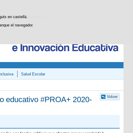
Buscador
SGCTIE
Blog
dístiques d'ús i satisfacció.
guts en castellà.
anque el navegador.
nclusiva
Salud Escolar
Volver
nto educativo #PROA+ 2020-