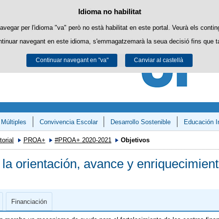
Política de cookies
Idioma no habilitat
Passar al contingut
es pròpies per a facilitar la navegació i cookies de tercers per a obtindre esta
avegar per l'idioma "va" però no està habilitat en este portal. Veurà els contin
ntinuar navegant en este idioma, s'emmagatzemarà la seua decisió fins que t
Podeu obtindre més informació en l'apartat "Cookies" del nostre
avís legal
.
Continuar navegant en "va"
Acceptar
Rebutjar
Canviar al castellà
 Múltiples
Convivencia Escolar
Desarrollo Sostenible
Educación I
y Matemáticas»
orial
PROA+
#PROA+ 2020-2021
Objetivos
la orientación, avance y enriquecimie
Financiación