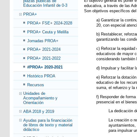
El objetivo general es poner
plazas públicas de
Educación Infantil de 0-3
educativa, a través de las A
Son objetivos específicos de
PROA+
a) Garantizar la conti
PROA+ FSE+ 2024-2028
20, con especial atenc
PROA+ Ceuta y Melilla
b) Restablecer, reforza
garantizando las condi
Jornadas PROA+
c) Reforzar la equidad 
PROA+ 2021-2024
educativos de mayor co
PROA+ 2021-2022
considerando también la
#PROA+ 2020-2021
d) Impulsar y facilita
Histórico PROA
e) Reforzar la dotació
educativo de los recur
Recursos
suma, el refuerzo y la
Unidades de
f) Responder de forma 
Acompañamiento y
presencial en el biene
Orientación
La dedicación de
ABA 2018 y 2019
La creación o re
Ayudas para la financiación
de libros de texto y material
ayuntamientos, u
didáctico
para impulsar u