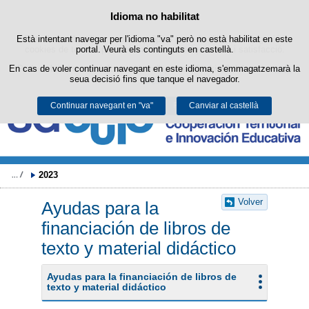
Buscad
Política de cookies
Idioma no habilitat
Passar al contingut
Està intentant navegar per l'idioma "va" però no està habilitat en este
Este lloc web utilitza cookies pròpies per a facilitar la navegació i
cookies de tercers per a obtindre estadístiques d'ús i satisfacció.
portal. Veurà els continguts en castellà.
En cas de voler continuar navegant en este idioma, s'emmagatzemarà la
Podeu obtindre més informació en l'apartat "Cookies" del nostre
avís
seua decisió fins que tanque el navegador.
legal
.
Continuar navegant en "va"
Acceptar
Rebutjar
Canviar al castellà
2023
Volver
Ayudas para la
financiación de libros de
texto y material didáctico
Ayudas para la financiación de libros de
texto y material didáctico