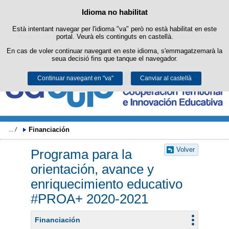
Buscad
Política de cookies
Idioma no habilitat
Passar al contingut
Està intentant navegar per l'idioma "va" però no està habilitat en este
Este lloc web utilitza cookies pròpies per a facilitar la navegació i
cookies de tercers per a obtindre estadístiques d'ús i satisfacció.
portal. Veurà els continguts en castellà.
En cas de voler continuar navegant en este idioma, s'emmagatzemarà la
Podeu obtindre més informació en l'apartat "Cookies" del nostre
avís
seua decisió fins que tanque el navegador.
legal
.
Continuar navegant en "va"
Acceptar
Rebutjar
Canviar al castellà
Financiación 
Volver
Programa para la
orientación, avance y
enriquecimiento educativo
#PROA+ 2020-2021
Financiación