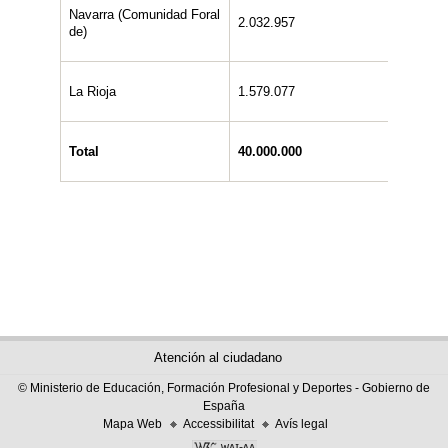
Navarra (Comunidad Foral
2.032.957
1.006.
de)
La Rioja
1.579.077
790.86
Total
40.000.000
20.000
Atención al ciudadano
© Ministerio de Educación, Formación Profesional y Deportes - Gobierno de
España
Mapa Web
Accessibilitat
Avís legal