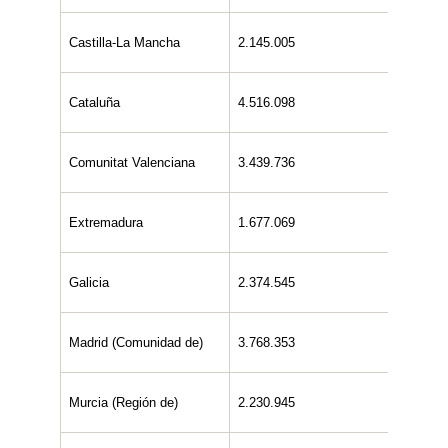
Castilla-La Mancha
2.145.005
1.075.
Cataluña
4.516.098
2.277.
Comunitat Valenciana
3.439.736
1.839.
Extremadura
1.677.069
823.17
Galicia
2.374.545
1.179.
Madrid (Comunidad de)
3.768.353
1.904.
Murcia (Región de)
2.230.945
1.083.