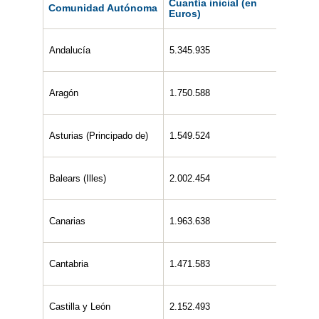
Cuantía inicial (en
2ª Cua
Comunidad Autónoma
Euros)
Euros
Andalucía
5.345.935
2.646.
Aragón
1.750.588
859.04
Asturias (Principado de)
1.549.524
771.69
Balears (Illes)
2.002.454
1.001.
Canarias
1.963.638
973.38
Cantabria
1.471.583
707.12
Castilla y León
2.152.493
1.060.