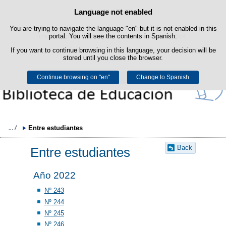
Language not enabled
Cookie Policy
Skip to content
You are trying to navigate the language "en" but it is not enabled in this
This website uses its own cookies to facilitate browsing and third-party
cookies to obtain usage and satisfaction statistics.
portal. You will see the contents in Spanish.
If you want to continue browsing in this language, your decision will be
You can get more information in the "Cookies" section of our
legal
stored until you close the browser.
notice
.
Continue browsing on "en"
Accept
Reject
Change to Spanish
Entre estudiantes
Back
Entre estudiantes
Año 2022
Nº 243
Nº 244
Nº 245
Nº 246