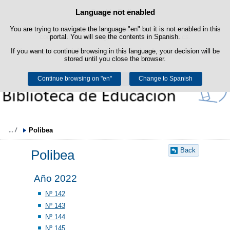
Language not enabled
Cookie Policy
Skip to content
You are trying to navigate the language "en" but it is not enabled in this
This website uses its own cookies to facilitate browsing and third-party
cookies to obtain usage and satisfaction statistics.
portal. You will see the contents in Spanish.
If you want to continue browsing in this language, your decision will be
You can get more information in the "Cookies" section of our
legal
stored until you close the browser.
notice
.
Continue browsing on "en"
Accept
Reject
Change to Spanish
Polibea
Back
Polibea
Año 2022
Nº 142
Nº 143
Nº 144
Nº 145