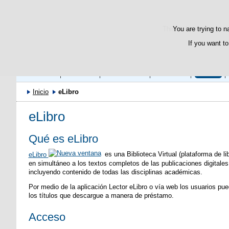
This website uses its 
You are trying to n
If you want to
Biblioteca
Catálogo
Colecciones
Servicios
eLibro
Inicio
eLibro
eLibro
Qué es eLibro
eLibro
es una Biblioteca Virtual (plataforma de l
en simultáneo a los textos completos de las publicaciones digital
incluyendo contenido de todas las disciplinas académicas.
Por medio de la aplicación Lector eLibro o vía web los usuarios pu
los títulos que descargue a manera de préstamo.
Acceso