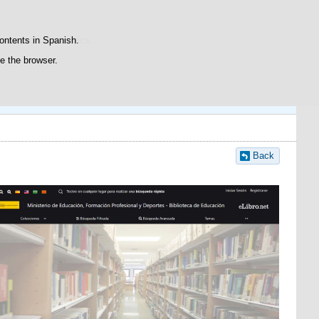
Contacto
atisfaction statistics.
contents in Spanish.
se the browser.
Back