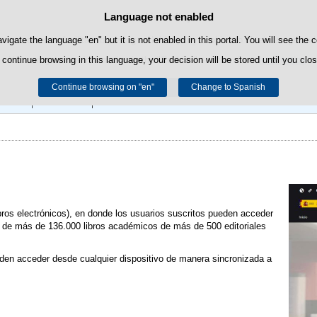
Language not enabled
Cookie Policy
Skip to content
own cookies to facilitate browsing and third-party cookies to obtain usage and s
avigate the language "en" but it is not enabled in this portal. You will see the 
 continue browsing in this language, your decision will be stored until you clo
You can get more information in the "Cookies" section of our
legal notice
.
Continue browsing on "en"
Accept
Reject
Change to Spanish
Blog
Mi Cuenta
Acceso y Horario
ibros electrónicos), en donde los usuarios suscritos pueden acceder
es de más de 136.000 libros académicos de más de 500 editoriales
eden acceder desde cualquier dispositivo de manera sincronizada a