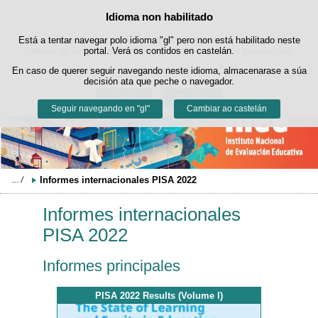
Buscad
Idioma non habilitado
Política de cookies
Saltar ao contido
Está a tentar navegar polo idioma "gl" pero non está habilitado neste
Este sitio web utiliza cookies propias para facilitar a navegación e
cookies de terceiros para obter estatísticas de uso e satisfacción.
portal. Verá os contidos en castelán.
Pode obter máis información no apartado "Cookies" do noso
En caso de querer seguir navegando neste idioma, almacenarase a súa
aviso legal
.
decisión ata que peche o navegador.
Aceptar
Rexeitar
Seguir navegando en "gl"
Cambiar ao castelán
Informes internacionales PISA 2022
Informes internacionales
PISA 2022
Informes principales
PISA 2022 Results (Volume I)