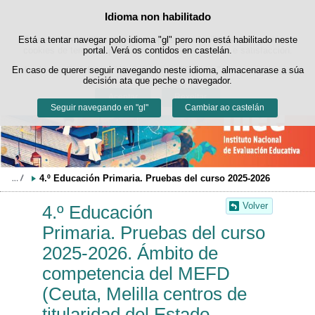
Buscad
Idioma non habilitado
Política de cookies
Saltar ao contido
Está a tentar navegar polo idioma "gl" pero non está habilitado neste
Este sitio web utiliza cookies propias para facilitar a navegación e
cookies de terceiros para obter estatísticas de uso e satisfacción.
portal. Verá os contidos en castelán.
Pode obter máis información no apartado "Cookies" do noso
En caso de querer seguir navegando neste idioma, almacenarase a súa
aviso legal
.
decisión ata que peche o navegador.
Aceptar
Rexeitar
Seguir navegando en "gl"
Cambiar ao castelán
4.º Educación Primaria. Pruebas del curso 2025-2026
Volver
4.º Educación
Primaria. Pruebas del curso
2025-2026. Ámbito de
competencia del MEFD
(Ceuta, Melilla centros de
titularidad del Estado