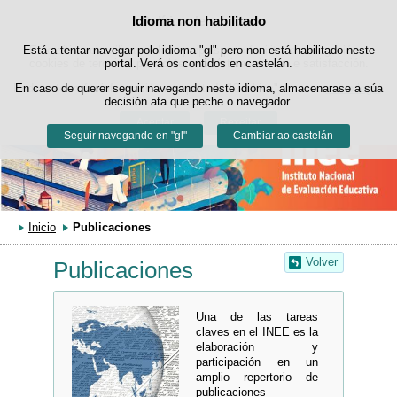
Buscad
Idioma non habilitado
Política de cookies
Saltar ao contido
Está a tentar navegar polo idioma "gl" pero non está habilitado neste
Este sitio web utiliza cookies propias para facilitar a navegación e
cookies de terceiros para obter estatísticas de uso e satisfacción.
portal. Verá os contidos en castelán.
Pode obter máis información no apartado "Cookies" do noso
En caso de querer seguir navegando neste idioma, almacenarase a súa
aviso legal
.
decisión ata que peche o navegador.
Aceptar
Rexeitar
Seguir navegando en "gl"
Cambiar ao castelán
Inicio
Publicaciones
Volver
Publicaciones
Una de las tareas
claves en el INEE es la
elaboración y
participación en un
amplio repertorio de
publicaciones