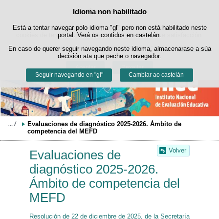
Buscad
Idioma non habilitado
Política de cookies
Saltar ao contido
Está a tentar navegar polo idioma "gl" pero non está habilitado neste
Este sitio web utiliza cookies propias para facilitar a navegación e
cookies de terceiros para obter estatísticas de uso e satisfacción.
portal. Verá os contidos en castelán.
Pode obter máis información no apartado "Cookies" do noso
En caso de querer seguir navegando neste idioma, almacenarase a súa
aviso legal
.
decisión ata que peche o navegador.
Aceptar
Rexeitar
Seguir navegando en "gl"
Cambiar ao castelán
Evaluaciones de diagnóstico 2025-2026. Ámbito de 
competencia del MEFD
Volver
Evaluaciones de
diagnóstico 2025-2026.
Ámbito de competencia del
MEFD
Resolución de 22 de diciembre de 2025, de la Secretaría