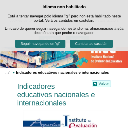
Buscad
Idioma non habilitado
Política de cookies
Saltar ao contido
Está a tentar navegar polo idioma "gl" pero non está habilitado neste
Este sitio web utiliza cookies propias para facilitar a navegación e
cookies de terceiros para obter estatísticas de uso e satisfacción.
portal. Verá os contidos en castelán.
Pode obter máis información no apartado "Cookies" do noso
En caso de querer seguir navegando neste idioma, almacenarase a súa
aviso legal
.
decisión ata que peche o navegador.
Aceptar
Rexeitar
Seguir navegando en "gl"
Cambiar ao castelán
Indicadores educativos nacionales e internacionales
Volver
Indicadores
educativos nacionales e
internacionales