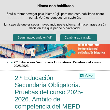
Buscad
Idioma non habilitado
Política de cookies
Saltar ao contido
Está a tentar navegar polo idioma "gl" pero non está habilitado neste
Este sitio web utiliza cookies propias para facilitar a navegación e
cookies de terceiros para obter estatísticas de uso e satisfacción.
portal. Verá os contidos en castelán.
Pode obter máis información no apartado "Cookies" do noso
En caso de querer seguir navegando neste idioma, almacenarase a súa
aviso legal
.
decisión ata que peche o navegador.
Aceptar
Rexeitar
Seguir navegando en "gl"
Cambiar ao castelán
2.º Educación Secundaria Obligatoria. Pruebas del curso 
2025-2026
Volver
2.º Educación
Secundaria Obligatoria.
Pruebas del curso 2025-
2026. Ámbito de
competencia del MEFD