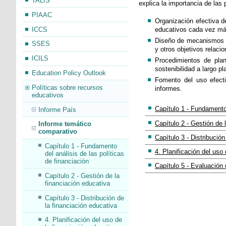
TALIS
explica la importancia de las 
PIAAC
Organización efectiva d
ICCS
educativos cada vez má
Diseño de mecanismos pa
SSES
y otros objetivos relaci
ICILS
Procedimientos de plan
sostenibilidad a largo pl
Education Policy Outlook
Fomento del uso efecti
Políticas sobre recursos
informes.
educativos
Capítulo 1 - Fundamento 
Informe País
Capítulo 2 - Gestión de 
Informe temático
comparativo
Capítulo 3 - Distribución
Capítulo 1 - Fundamento
4. Planificación del uso
del análisis de las políticas
de financiación
Capítulo 5 - Evaluación 
Capítulo 2 - Gestión de la
financiación educativa
Capítulo 3 - Distribución de
la financiación educativa
4. Planificación del uso de