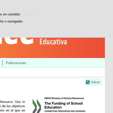
Buscador
Youtube
LinkedIn
INEEblog
sticas de uso e satisfacción.
os en castelán.
he o navegador.
Publicaciones
Volver
Resource Use in
n de los objetivos
orio en el que se