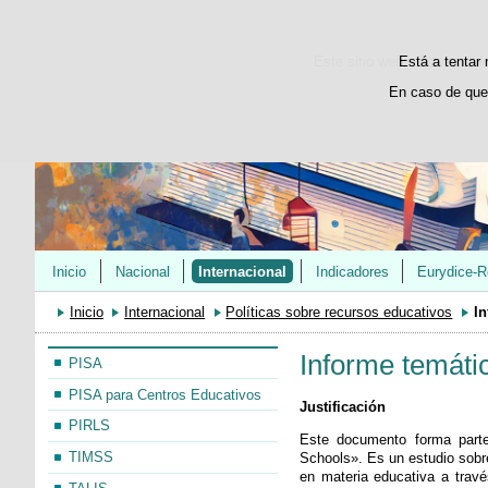
Este sitio web utiliza cooki
Está a tentar 
En caso de que
Inicio
Nacional
Internacional
Indicadores
Eurydice-R
Inicio
Internacional
Políticas sobre recursos educativos
In
Informe temáti
PISA
PISA para Centros Educativos
Justificación
PIRLS
Este documento forma part
TIMSS
Schools». Es un estudio sobre
en materia educativa a través