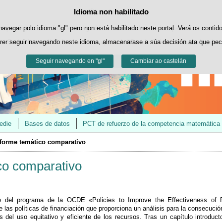
Contacto
@educaINEE
Idioma non habilitado
Política de cookies
Saltar ao contido
es propias para facilitar a navegación e cookies de terceiros para obter estatí
navegar polo idioma "gl" pero non está habilitado neste portal. Verá os contid
rer seguir navegando neste idioma, almacenarase a súa decisión ata que pec
Pode obter máis información no apartado "Cookies" do noso
aviso legal
.
Seguir navegando en "gl"
Aceptar
Rexeitar
Cambiar ao castelán
edie
Bases de datos
PCT de refuerzo de la competencia matemática
forme temático comparativo
co comparativo
e del programa de la OCDE «Policies to Improve the Effectiveness of 
 las políticas de financiación que proporciona un análisis para la consecució
 del uso equitativo y eficiente de los recursos. Tras un capítulo introduct