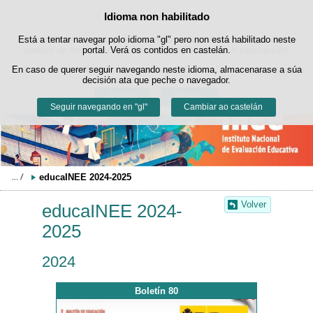
Buscad
Idioma non habilitado
Política de cookies
Saltar ao contido
Está a tentar navegar polo idioma "gl" pero non está habilitado neste
Este sitio web utiliza cookies propias para facilitar a navegación e
cookies de terceiros para obter estatísticas de uso e satisfacción.
portal. Verá os contidos en castelán.
Pode obter máis información no apartado "Cookies" do noso
En caso de querer seguir navegando neste idioma, almacenarase a súa
aviso legal
.
decisión ata que peche o navegador.
Aceptar
Rexeitar
Seguir navegando en "gl"
Cambiar ao castelán
educaINEE 2024-2025
Volver
educaINEE 2024-
2025
2024
Boletín 80