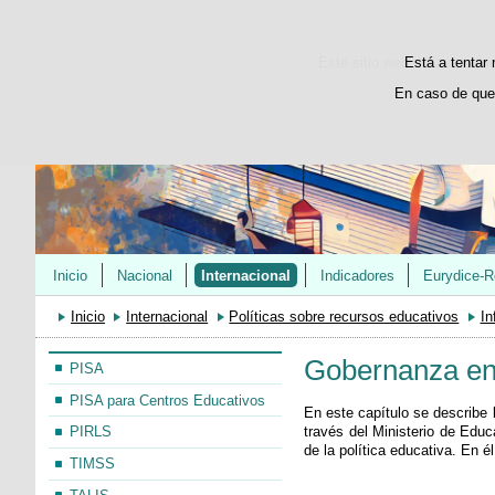
Este sitio web utiliza cooki
Está a tentar 
En caso de que
Inicio
Nacional
Internacional
Indicadores
Eurydice-R
Inicio
Internacional
Políticas sobre recursos educativos
In
Gobernanza en 
PISA
PISA para Centros Educativos
En este capítulo se describe 
través del Ministerio de Educ
PIRLS
de la política educativa. En é
TIMSS