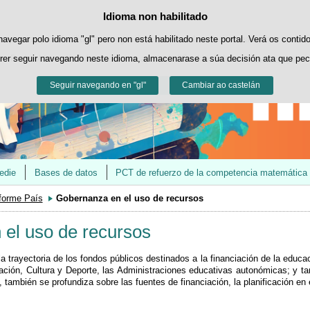
Contacto
@educaINEE
Idioma non habilitado
Política de cookies
Saltar ao contido
es propias para facilitar a navegación e cookies de terceiros para obter estatí
navegar polo idioma "gl" pero non está habilitado neste portal. Verá os contid
rer seguir navegando neste idioma, almacenarase a súa decisión ata que pec
Pode obter máis información no apartado "Cookies" do noso
aviso legal
.
Seguir navegando en "gl"
Aceptar
Rexeitar
Cambiar ao castelán
edie
Bases de datos
PCT de refuerzo de la competencia matemática
forme País
Gobernanza en el uso de recursos
el uso de recursos
la trayectoria de los fondos públicos destinados a la financiación de la educ
ación, Cultura y Deporte, las Administraciones educativas autonómicas; y tam
l, también se profundiza sobre las fuentes de financiación, la planificación en