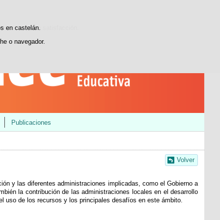
Buscador
Youtube
LinkedIn
INEEblog
sticas de uso e satisfacción.
os en castelán.
he o navegador.
Publicaciones
Volver
ación y las diferentes administraciones implicadas, como el Gobierno a
bién la contribución de las administraciones locales en el desarrollo
 el uso de los recursos y los principales desafíos en este ámbito.