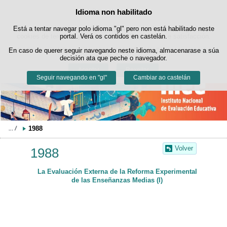
Buscad
Idioma non habilitado
Política de cookies
Saltar ao contido
Está a tentar navegar polo idioma "gl" pero non está habilitado neste
Este sitio web utiliza cookies propias para facilitar a navegación e
cookies de terceiros para obter estatísticas de uso e satisfacción.
portal. Verá os contidos en castelán.
Pode obter máis información no apartado "Cookies" do noso
En caso de querer seguir navegando neste idioma, almacenarase a súa
aviso legal
.
decisión ata que peche o navegador.
Aceptar
Rexeitar
Seguir navegando en "gl"
Cambiar ao castelán
1988
Volver
1988
La Evaluación Externa de la Reforma Experimental
de las Enseñanzas Medias (I)