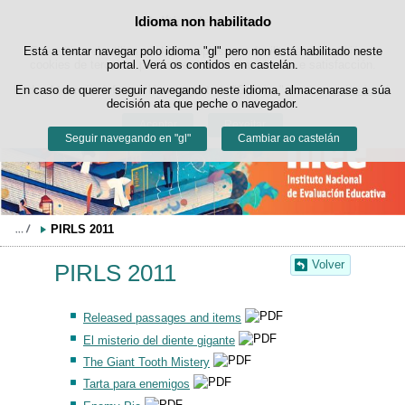
Buscad
Idioma non habilitado
Política de cookies
Saltar ao contido
Está a tentar navegar polo idioma "gl" pero non está habilitado neste
Este sitio web utiliza cookies propias para facilitar a navegación e
cookies de terceiros para obter estatísticas de uso e satisfacción.
portal. Verá os contidos en castelán.
Pode obter máis información no apartado "Cookies" do noso
En caso de querer seguir navegando neste idioma, almacenarase a súa
aviso legal
.
decisión ata que peche o navegador.
Aceptar
Rexeitar
Seguir navegando en "gl"
Cambiar ao castelán
PIRLS 2011
Volver
PIRLS 2011
Released passages and items
El misterio del diente gigante
The Giant Tooth Mistery
Tarta para enemigos