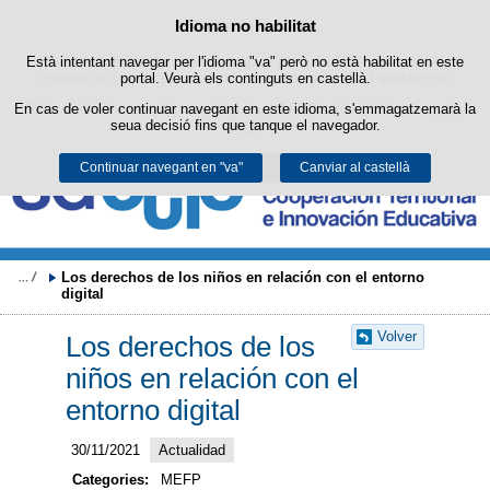
Buscad
Política de cookies
Idioma no habilitat
Passar al contingut
Està intentant navegar per l'idioma "va" però no està habilitat en este
Este lloc web utilitza cookies pròpies per a facilitar la navegació i
cookies de tercers per a obtindre estadístiques d'ús i satisfacció.
portal. Veurà els continguts en castellà.
En cas de voler continuar navegant en este idioma, s'emmagatzemarà la
Podeu obtindre més informació en l'apartat "Cookies" del nostre
avís
seua decisió fins que tanque el navegador.
legal
.
Continuar navegant en "va"
Acceptar
Rebutjar
Canviar al castellà
Los derechos de los niños en relación con el entorno 
digital
Volver
Los derechos de los
niños en relación con el
entorno digital
30/11/2021
Actualidad
Categories:
MEFP