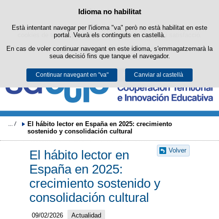
Buscad
Política de cookies
Idioma no habilitat
Passar al contingut
Està intentant navegar per l'idioma "va" però no està habilitat en este
Este lloc web utilitza cookies pròpies per a facilitar la navegació i
cookies de tercers per a obtindre estadístiques d'ús i satisfacció.
portal. Veurà els continguts en castellà.
En cas de voler continuar navegant en este idioma, s'emmagatzemarà la
Podeu obtindre més informació en l'apartat "Cookies" del nostre
avís
seua decisió fins que tanque el navegador.
legal
.
Continuar navegant en "va"
Acceptar
Rebutjar
Canviar al castellà
El hábito lector en España en 2025: crecimiento 
sostenido y consolidación cultural
Volver
El hábito lector en
España en 2025:
crecimiento sostenido y
consolidación cultural
09/02/2026
Actualidad