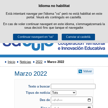
Buscad
Política de cookies
Idioma no habilitat
Passar al contingut
Està intentant navegar per l'idioma "va" però no està habilitat en este
Este lloc web utilitza cookies pròpies per a facilitar la navegació i
cookies de tercers per a obtindre estadístiques d'ús i satisfacció.
portal. Veurà els continguts en castellà.
En cas de voler continuar navegant en este idioma, s'emmagatzemarà la
Podeu obtindre més informació en l'apartat "Cookies" del nostre
avís
seua decisió fins que tanque el navegador.
legal
.
Continuar navegant en "va"
Acceptar
Rebutjar
Canviar al castellà
Inicio
Noticias
2022
Marzo 2022
Volver
Marzo 2022
Texto a buscar
Tipus de notícia
Des de