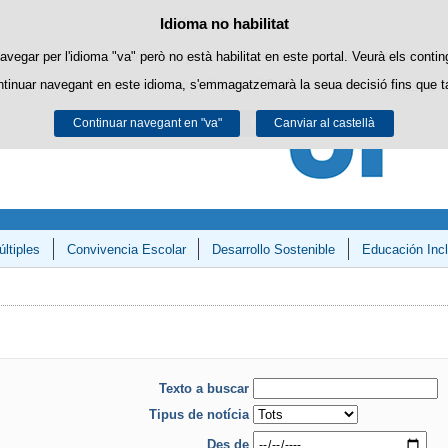
Política de cookies
Idioma no habilitat
Passar al contingut
es pròpies per a facilitar la navegació i cookies de tercers per a obtindre esta
avegar per l'idioma "va" però no està habilitat en este portal. Veurà els contin
ntinuar navegant en este idioma, s'emmagatzemarà la seua decisió fins que t
Podeu obtindre més informació en l'apartat "Cookies" del nostre
avís legal
.
Continuar navegant en "va"
Acceptar
Rebutjar
Canviar al castellà
ltiples
Convivencia Escolar
Desarrollo Sostenible
Educación Incl
y Matemáticas»
Texto a buscar
Tipus de notícia
Des de