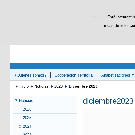
Este lloc web utilitza cooki
Està intentant n
En cas de voler co
¿Quiénes somos?
Cooperación Territorial
Alfabetizaciones Mú
Congreso «Avanzando en el Refuerzo de la Competencias Lectora 
Inicio
Noticias
2023
Diciembre 2023
diciembre2023
Noticias
2026
2025
2024