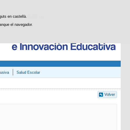
Buscador
SGCTIE
Blog
dístiques d'ús i satisfacció.
guts en castellà.
anque el navegador.
usiva
Salud Escolar
Volver