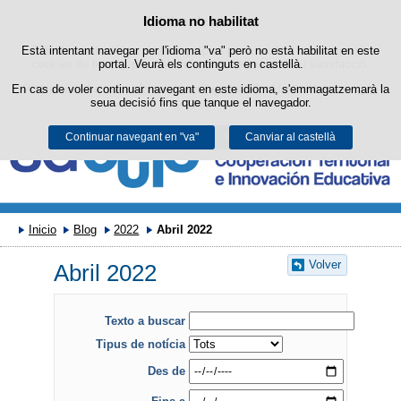
Buscad
Política de cookies
Idioma no habilitat
Passar al contingut
Està intentant navegar per l'idioma "va" però no està habilitat en este
Este lloc web utilitza cookies pròpies per a facilitar la navegació i
cookies de tercers per a obtindre estadístiques d'ús i satisfacció.
portal. Veurà els continguts en castellà.
En cas de voler continuar navegant en este idioma, s'emmagatzemarà la
Podeu obtindre més informació en l'apartat "Cookies" del nostre
avís
seua decisió fins que tanque el navegador.
legal
.
Continuar navegant en "va"
Acceptar
Rebutjar
Canviar al castellà
Inicio
Blog
2022
Abril 2022
Volver
Abril 2022
Texto a buscar
Tipus de notícia
Des de