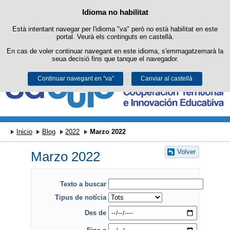
Buscad
Política de cookies
Idioma no habilitat
Passar al contingut
Està intentant navegar per l'idioma "va" però no està habilitat en este
Este lloc web utilitza cookies pròpies per a facilitar la navegació i
cookies de tercers per a obtindre estadístiques d'ús i satisfacció.
portal. Veurà els continguts en castellà.
En cas de voler continuar navegant en este idioma, s'emmagatzemarà la
Podeu obtindre més informació en l'apartat "Cookies" del nostre
avís
seua decisió fins que tanque el navegador.
legal
.
Continuar navegant en "va"
Acceptar
Rebutjar
Canviar al castellà
Inicio
Blog
2022
Marzo 2022
Volver
Marzo 2022
Texto a buscar
Tipus de notícia
Des de