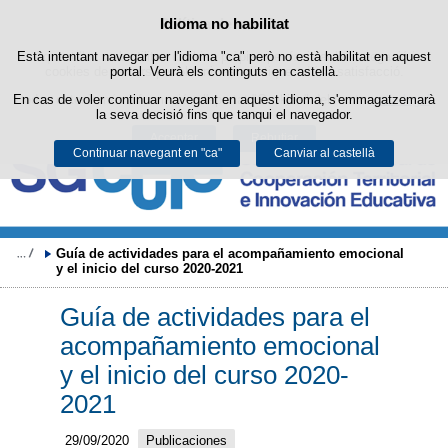
Cercad
Política de cookies
Idioma no habilitat
Passar al contingut
Està intentant navegar per l'idioma "ca" però no està habilitat en aquest
Aquest lloc web utilitza cookies pròpies per facilitar la navegació i
cookies de tercers per obtenir estadístiques d'ús i satisfacció.
portal. Veurà els continguts en castellà.
En cas de voler continuar navegant en aquest idioma, s'emmagatzemarà
Podeu obtenir més informació a l'apartat "Cookies" del nostre
avís legal
.
la seva decisió fins que tanqui el navegador.
Acceptar
Rebutjar
Continuar navegant en "ca"
Canviar al castellà
Guía de actividades para el acompañamiento emocional 
y el inicio del curso 2020-2021
Guía de actividades para el
acompañamiento emocional
y el inicio del curso 2020-
2021
29/09/2020
Publicaciones