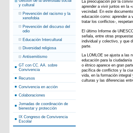
Gestión de la diversidad social
La preocupación por la conviv
y cultural
aprender a vivir juntos en la 
vecindad. En este documento, 
Prevención del racismo y la
educación como: aprender a vi
xenofobia
tratar los conflictos-, respe
Prevención del discurso del
odio
El último Informe de UNESCO 
señala, entre otras propuesta
Educación Intercultural
individual y colectivo, y que
parte.
Diversidad religiosa
La LOMLOE se ajusta a las nu
Antisemitismo
educación para la ciudadanía m
o étnico aparece en gran parte
GT con CC. AA. sobre
Convivencia
pacífica de conflictos y la c
vida, en la formación integra
Recursos
culturas y las diferencias en
Convivencia en acción
Colaboraciones
Jornadas de coordinación de
bienestar y protección
IX Congreso de Convivencia
Escolar