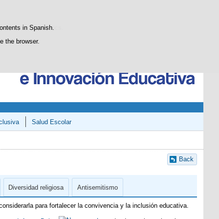
Search
SGCTIE
Blog
box
atisfaction statistics.
contents in Spanish.
se the browser.
clusiva
Salud Escolar
Back
Diversidad religiosa
Antisemitismo
onsiderarla para fortalecer la convivencia y la inclusión educativa.