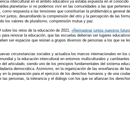
encia intercultural en el ámbito educativo ya estaba expuesta en el conocid
«aldea planetaria» si no podemos vivir en las comunidades a las que pertenecem
como respuesta a las tensiones que constituirían la problemática general del
vir juntos, desarrollando la comprensión del otro y la percepción de las for
tando los valores de pluralismo, comprensión mutua y paz.
sobre los retos de la educación de 2021,
«Reimaginar juntos nuestros futuro
s para renovar la educación, que las escuelas deberían ser lugares educativos
 deben ser espacios que reúnan a grupos diversos de personas a los que se le
evas circunstancias sociales y actualiza los marcos internacionales en los 
undial y la educación intercultural en entornos multiculturales y cambiantes. 
 del articulado, siendo uno de los principios fundamentales del sistema educa
iudadanía democrática. Asimismo, en la organización de las enseñanzas de las 
l y en la preparación para el ejercicio de los derechos humanos y de una ciuda
tre las personas, la tolerancia y el diálogo con los que se afianzan los der