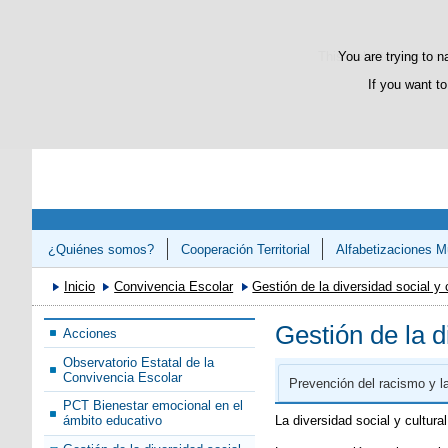
This website uses its 
You are trying to n
If you want to
¿Quiénes somos?
Cooperación Territorial
Alfabetizaciones Mú
Congreso «Avanzando en el Refuerzo de la Competencias Lectora 
Inicio
Convivencia Escolar
Gestión de la diversidad social y 
Gestión de la d
Acciones
Observatorio Estatal de la
Convivencia Escolar
Prevención del racismo y l
PCT Bienestar emocional en el
La diversidad social y cultura
ámbito educativo