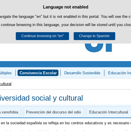
Language not enabled
Cookie Policy
Skip to content
own cookies to facilitate browsing and third-party cookies to obtain usage and s
avigate the language "en" but it is not enabled in this portal. You will see the 
 continue browsing in this language, your decision will be stored until you clo
You can get more information in the "Cookies" section of our
legal notice
.
Continue browsing on "en"
Accept
Reject
Change to Spanish
ltiples
Convivencia Escolar
Desarrollo Sostenible
Educación In
y Matemáticas»
cultural
iversidad social y cultural
a xenofobia
Prevención del discurso del odio
Educación Intercultural
l en la sociedad española se refleja en los centros educativos y es necesario c