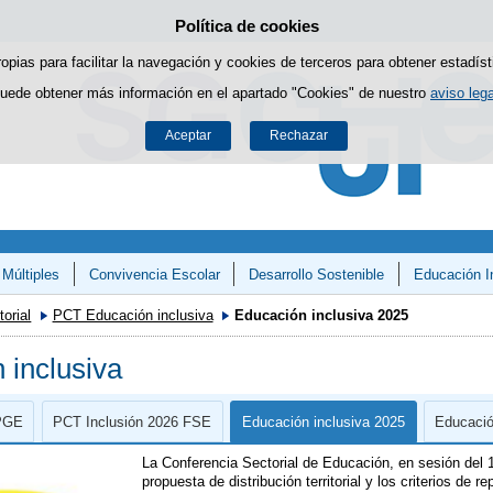
Política de cookies
Saltar al contenido
ropias para facilitar la navegación y cookies de terceros para obtener estadíst
uede obtener más información en el apartado "Cookies" de nuestro
aviso lega
Aceptar
Rechazar
 Múltiples
Convivencia Escolar
Desarrollo Sostenible
Educación I
y Matemáticas»
orial
PCT Educación inclusiva
Educación inclusiva 2025
inclusiva
 PGE
PCT Inclusión 2026 FSE
Educación inclusiva 2025
Educació
La Conferencia Sectorial de Educación, en sesión del 1
propuesta de distribución territorial y los criterios de