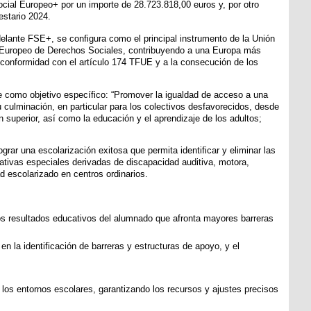
ocial Europeo+ por un importe de 28.723.818,00 euros y, por otro
estario 2024.
delante FSE+, se configura como el principal instrumento de la Unión
lar Europeo de Derechos Sociales, contribuyendo a una Europa más
de conformidad con el artículo 174 TFUE y a la consecución de los
e como objetivo específico: “Promover la igualdad de acceso a una
 culminación, en particular para los colectivos desfavorecidos, desde
n superior, así como la educación y el aprendizaje de los adultos;
grar una escolarización exitosa que permita identificar y eliminar las
ativas especiales derivadas de discapacidad auditiva, motora,
ad escolarizado en centros ordinarios.
 los resultados educativos del alumnado que afronta mayores barreras
en la identificación de barreras y estructuras de apoyo, y el
y los entornos escolares, garantizando los recursos y ajustes precisos