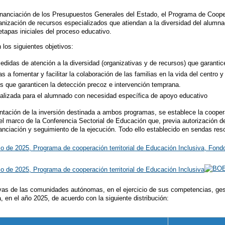
 financiación de los Presupuestos Generales del Estado, el Programa de Cooper
rganización de recursos especializados que atiendan a la diversidad del alumna
 etapas iniciales del proceso educativo.
los siguientes objetivos:
medidas de atención a la diversidad (organizativas y de recursos) que garanti
s a fomentar y facilitar la colaboración de las familias en la vida del centro y
s que garanticen la detección precoz e intervención temprana.
alizada para el alumnado con necesidad específica de apoyo educativo
ntación de la inversión destinada a ambos programas, se establece la cooperac
marco de la Conferencia Sectorial de Educación que, previa autorización del 
 financiación y seguimiento de la ejecución. Todo ello establecido en sendas res
io de 2025, Programa de cooperación territorial de Educación Inclusiva, Fon
io de 2025, Programa de cooperación territorial de Educación Inclusiva
vas de las comunidades autónomas, en el ejercicio de sus competencias, ges
 en el año 2025, de acuerdo con la siguiente distribución: