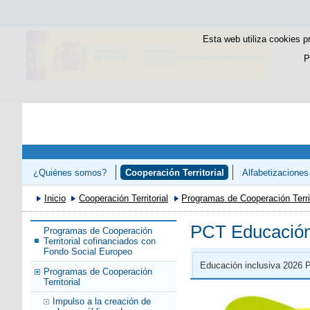
Esta web utiliza cookies p
P
¿Quiénes somos?
Cooperación Territorial
Alfabetizaciones
Congreso «Avanzando en el Refuerzo de la Competencias Lectora 
Inicio
Cooperación Territorial
Programas de Cooperación Territ
PCT Educación 
Programas de Cooperación
Territorial cofinanciados con
Fondo Social Europeo
Educación inclusiva 2026
Programas de Cooperación
Territorial
Impulso a la creación de