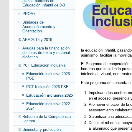
plazas públicas de
Educación Infantil de 0-3
PROA+
Unidades de
Acompañamiento y
Orientación
ABA 2018 y 2019
Ayudas para la financiación
la educación infantil, pasand
de libros de texto y material
asimismo, facilitar la movilid
didáctico
El Programa de cooperación ter
PCT Educación inclusiva
barreras que impiden la pres
Educación inclusiva 2026
intelectual, visual, con trast
PGE
Este programa se concreta en 
PCT Inclusión 2026 FSE
Impulsar a los centros en
Educación inclusiva 2025
en el acceso, presencia 
Educación inclusiva 2022-
Promover el papel de la o
2024
asesoramiento colaborativ
Garantizar una adecuada a
Refuerzo de la Competencia
Lectora
Definir el rol de los apo
al alumnado que present
Bienestar y protección