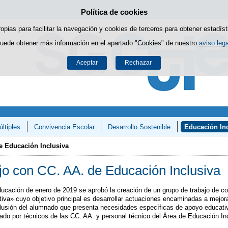
Política de cookies
Saltar al contenido
ropias para facilitar la navegación y cookies de terceros para obtener estadíst
uede obtener más información en el apartado "Cookies" de nuestro
aviso lega
Aceptar
Rechazar
ltiples
Convivencia Escolar
Desarrollo Sostenible
Educación Inc
y Matemáticas»
e Educación Inclusiva
jo con CC. AA. de Educación Inclusiva
cación de enero de 2019 se aprobó la creación de un grupo de trabajo de coop
va» cuyo objetivo principal es desarrollar actuaciones encaminadas a mejora
 inclusión del alumnado que presenta necesidades específicas de apoyo educat
ado por técnicos de las CC. AA. y personal técnico del Área de Educación I