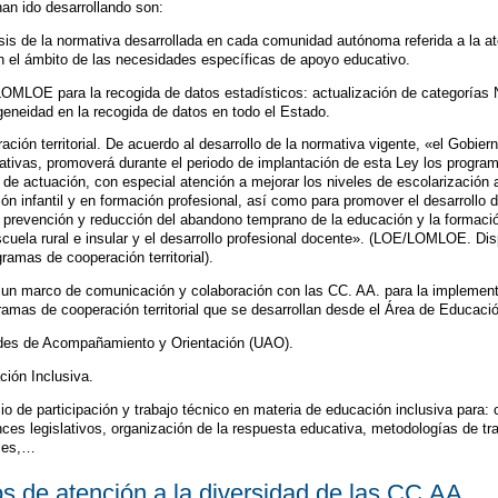
han ido desarrollando son:
isis de la normativa desarrollada en cada comunidad autónoma referida a la at
 el ámbito de las necesidades específicas de apoyo educativo.
LOMLOE para la recogida de datos estadísticos: actualización de categorías 
eneidad en la recogida de datos en todo el Estado.
ión territorial. De acuerdo al desarrollo de la normativa vigente, «el Gobier
tivas, promoverá durante el periodo de implantación de esta Ley los programa
 de actuación, con especial atención a mejorar los niveles de escolarización 
ión infantil y en formación profesional, así como para promover el desarrollo 
a prevención y reducción del abandono temprano de la educación y la formación
scuela rural e insular y el desarrollo profesional docente». (LOE/LOMLOE. Dis
ramas de cooperación territorial).
o un marco de comunicación y colaboración con las CC. AA. para la implement
ramas de cooperación territorial que se desarrollan desde el Área de Educació
des de Acompañamiento y Orientación (UAO).
ión Inclusiva.
o de participación y trabajo técnico en materia de educación inclusiva para: 
ces legislativos, organización de la respuesta educativa, metodologías de tra
ales,…
os de atención a la diversidad de las CC.AA.