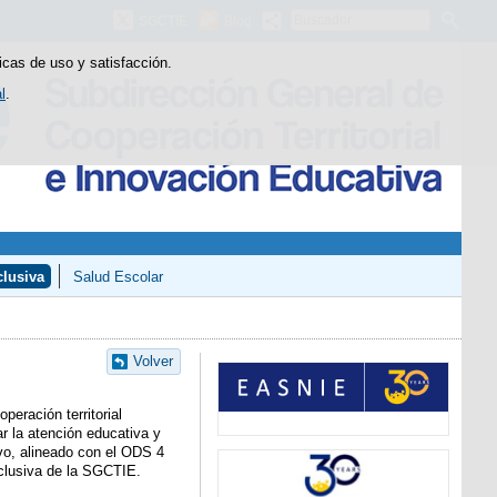
Buscador
SGCTIE
Blog
icas de uso y satisfacción.
l
.
lusiva
Salud Escolar
Volver
eración territorial
r la atención educativa y
ivo, alineado con el ODS 4
nclusiva de la SGCTIE.