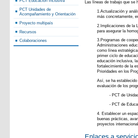
PCT Educación Inclusiva
Las líneas de trabajo que se 
PCT Unidades de
1.Actualización y anál
Acompañamiento y Orientación
más concretamente, en
Proyecto multipaís
2.Implicaciones de la 
para asegurar la homog
Recursos
3.Programas de cooperac
Colaboraciones
Administraciones educa
como línea estratégica
primer ciclo de educac
educación inclusiva, l
fortalecimiento de la e
Prioridades en los Prog
Así, se ha establecid
evaluación de los prog
- PCT de Unida
- PCT de Educac
4. Establecer un espaci
buenas prácticas, avan
proyectos internacion
Enlaces a servici