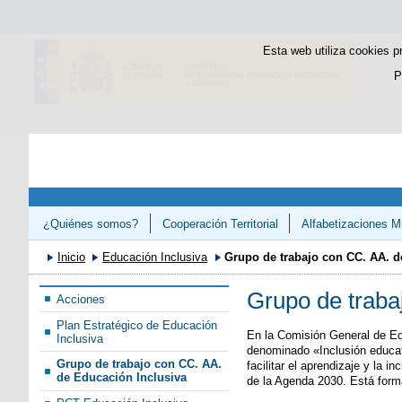
Esta web utiliza cookies p
P
¿Quiénes somos?
Cooperación Territorial
Alfabetizaciones Mú
Congreso «Avanzando en el Refuerzo de la Competencias Lectora 
Inicio
Educación Inclusiva
Grupo de trabajo con CC. AA. d
Grupo de traba
Acciones
Plan Estratégico de Educación
En la Comisión General de Edu
Inclusiva
denominado «Inclusión educati
Grupo de trabajo con CC. AA.
facilitar el aprendizaje y la
de Educación Inclusiva
de la Agenda 2030. Está form