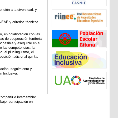
ención a la diversidad, y
NEAE y criterios técnicos
no, en colaboración con las
s de cooperación territorial
accesible y asequible en el
de las competencias, la
, el plurilingüismo, el
posición adicional quinta.
PCT Educación
Inclusiva
ación, seguimiento y
n Inclusiva:
PCT Unidades de
Acompañamiento y
Orientación
compartir e intercambiar
bajo, participación en