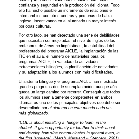
confianza y seguridad en la producción del idioma. Todo
ello ha hecho posible un incremento de relaciones e
intercambios con otros centros y personas de habla
inglesa, incentivando en el alumnado un mayor interés
por otras culturas.
Por otro lado, se han detectado una serie de debilidades
que necesitan ser mejoradas: el nivel de inglés de los
profesores de áreas no lingüísticas, la estabilidad del
profesorado del programa AICLE, la implantación de las
TIC en el aula, el número de materiales para los
programas AICLE, la variedad de actividades
extraescolares bilingües, la planificación de actividades
y su adaptación a los alumnos con más dificultades.
El sistema bilingüe y el programa AICLE han mostrado
grandes progresos desde su implantación, aunque aún
queda un largo camino por recorrer. Conseguir que todos
los alumnos sean altamente competentes en ambos
idiomas es uno de los principales objetivos que debe ser
desarrollado por
el sistema en este mundo cada vez
más globalizado.
“CLIL is about installing a ´hunger to learn´ in the
student. It gives opportunity for him/her to think about
and develop how s/he communicates in general even, in
the first language”. (Marsh, Marsland & Stenberg, 2001).