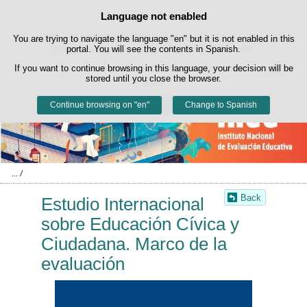
Search
Language not enabled
Cookie Policy
box
Skip to content
You are trying to navigate the language "en" but it is not enabled in this
This website uses its own cookies to facilitate browsing and third-party
cookies to obtain usage and satisfaction statistics.
portal. You will see the contents in Spanish.
If you want to continue browsing in this language, your decision will be
You can get more information in the "Cookies" section of our
legal
stored until you close the browser.
notice
.
Continue browsing on "en"
Accept
Reject
Change to Spanish
Back
Estudio Internacional
sobre Educación Cívica y
Ciudadana. Marco de la
evaluación