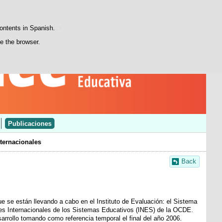
Search
Youtube
LinkedIn
INEEblog
box
atisfaction statistics.
contents in Spanish.
se the browser.
Publicaciones
nternacionales
Back
 se están llevando a cabo en el Instituto de Evaluación: el Sistema
res Internacionales de los Sistemas Educativos (INES) de la OCDE.
rrollo tomando como referencia temporal el final del año 2006.