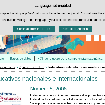
Contacto
@educaINEE
Language not enabled
Cookie Policy
Skip to content
own cookies to facilitate browsing and third-party cookies to obtain usage and s
avigate the language "en" but it is not enabled in this portal. You will see the 
 continue browsing in this language, your decision will be stored until you clo
You can get more information in the "Cookies" section of our
legal notice
.
Continue browsing on "en"
Accept
Reject
Change to Spanish
die
Bases de datos
PCT de refuerzo de la competencia matemática
nográficos
Apuntes del INEE
Indicadores educativos nacionales e i
ucativos nacionales e internacionales
Número 5, 2006.
Este número de los Apuntes presenta dos proyectos que
Estatal de Indicadores de la Educación y los Indicado
Se exponen sus antecedentes, su descripción y su desa