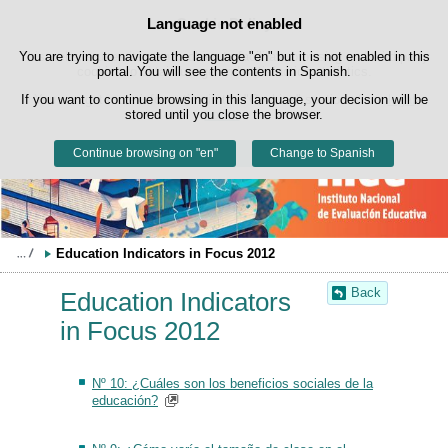
Search
Language not enabled
Cookie Policy
box
Skip to content
You are trying to navigate the language "en" but it is not enabled in this
This website uses its own cookies to facilitate browsing and third-party
cookies to obtain usage and satisfaction statistics.
portal. You will see the contents in Spanish.
If you want to continue browsing in this language, your decision will be
You can get more information in the "Cookies" section of our
legal
stored until you close the browser.
notice
.
Continue browsing on "en"
Accept
Reject
Change to Spanish
Education Indicators in Focus 2012
Back
Education Indicators
in Focus 2012
Nº 10: ¿Cuáles son los beneficios sociales de la
educación?