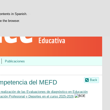
Search
Youtube
LinkedIn
INEEblog
box
atisfaction statistics.
contents in Spanish.
se the browser.
Publicaciones
Back
ompetencia del MEFD
 realización de las Evaluaciones de diagnóstico en Educación
mación Profesional y Deportes en el curso 2025-2026