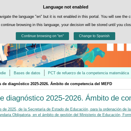
Contacto
@educaINEE
Language not enabled
Cookie Policy
Skip to content
own cookies to facilitate browsing and third-party cookies to obtain usage and s
avigate the language "en" but it is not enabled in this portal. You will see the 
 continue browsing in this language, your decision will be stored until you clo
You can get more information in the "Cookies" section of our
legal notice
.
Continue browsing on "en"
Accept
Reject
Change to Spanish
edie
Bases de datos
PCT de refuerzo de la competencia matemática
s de diagnóstico 2025-2026. Ámbito de competencia del MEFD
de diagnóstico 2025-2026. Ámbito de c
 de 2025, de la Secretaría de Estado de Educación, para la ordenación de la
daria Obligatoria, en el ámbito de gestión del Ministerio de Educación, For