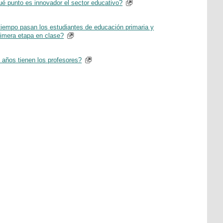
ué punto es innovador el sector educativo?
tiempo pasan los estudiantes de educación primaria y
rimera etapa en clase?
 años tienen los profesores?