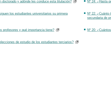
n doctorado y adónde les conduce esta titulación?
Nº 24: ¿Hasta q
iguen los estudiantes universitarios su primera
Nº 22: ¿Cuánto 
secundaria de p
s profesores y qué importancia tiene?
Nº 20: ¿Cuántos
lecciones de estudio de los estudiantes terciarios?