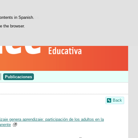
Search
Youtube
LinkedIn
INEEblog
box
atisfaction statistics.
contents in Spanish.
se the browser.
Publicaciones
Back
izaje genera aprendizaje: participación de los adultos en la
anente