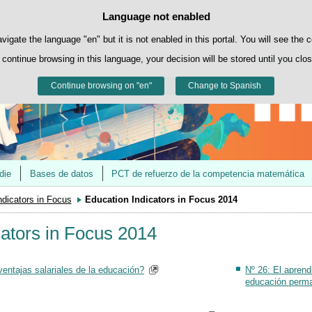
Contacto
@educaINEE
Language not enabled
Cookie Policy
Skip to content
own cookies to facilitate browsing and third-party cookies to obtain usage and s
avigate the language "en" but it is not enabled in this portal. You will see the 
 continue browsing in this language, your decision will be stored until you clo
You can get more information in the "Cookies" section of our
legal notice
.
Continue browsing on "en"
Accept
Reject
Change to Spanish
die
Bases de datos
PCT de refuerzo de la competencia matemática
ndicators in Focus
Education Indicators in Focus 2014
cators in Focus 2014
ventajas salariales de la educación?
Nº 26: El aprend
educación perm