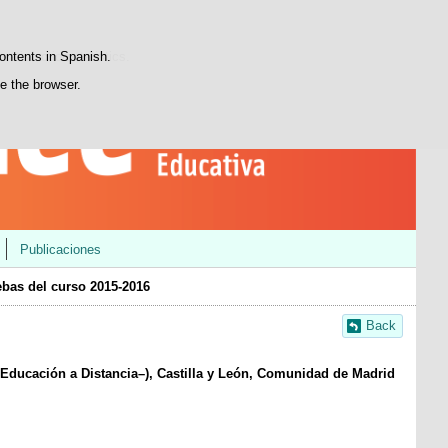
Search
Youtube
LinkedIn
INEEblog
box
atisfaction statistics.
contents in Spanish.
se the browser.
Publicaciones
bas del curso 2015-2016
Back
a Educación a Distancia–), Castilla y León, Comunidad de Madrid